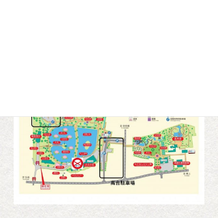
4月20日～5月6日までの土日祝日
はさるか荘前駐車場は通行止めと
なります。
お車でお越しの際は
高台駐車場や
北側駐車場、
または
臨時駐車場
(さるか交流館、平川市役所尾上総合支所)をご利
用ください。