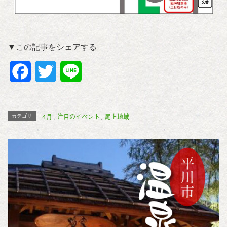
▼この記事をシェアする
F
T
L
a
w
i
c
i
n
4月
注目のイベント
尾上地域
カテゴリ
,
,
e
t
e
b
t
o
e
o
r
k