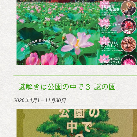
謎解きは公園の中で３ 謎の園
2026年4月1
–
11月30日