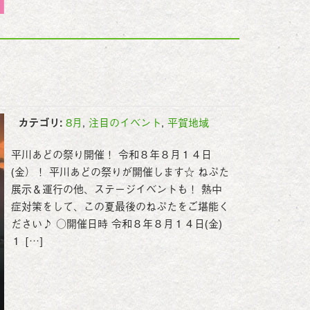
カテゴリ:
8月
,
注目のイベント
,
平賀地域
平川あどの祭り開催！ 令和８年８月１４日
(金）！ 平川あどの祭りが開催します☆ ねぷた
展示＆運行の他、ステージイベントも！ 熱中
症対策をして、この夏最後のねぷたをご堪能く
ださい♪ ○開催日時 令和８年８月１４日(金)
１ […]