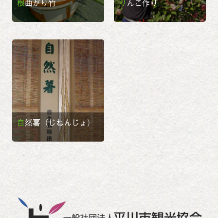
根曲がり竹
りんご作り
自然薯（じねんじょ）