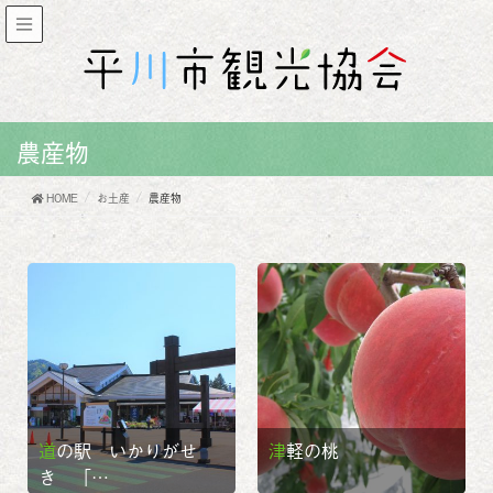
農産物
HOME
お土産
農産物
道の駅 いかりがせ
津軽の桃
き 「…