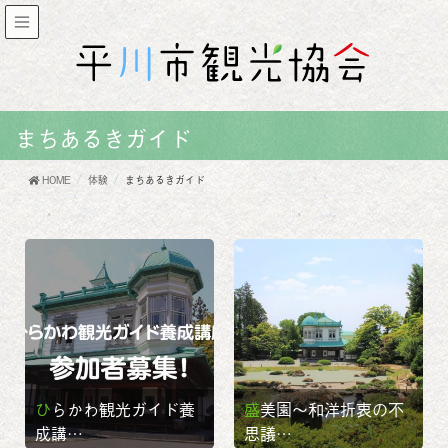
まちあるきガイド
HOME
体験
まちあるきガイド
ひらかわ観光ガイド養
盛美園～和洋折衷の不
成講…
思議…