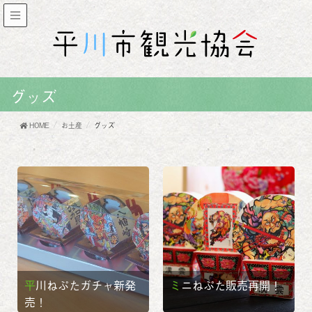
グッズ
HOME
お土産
グッズ
平川ねぷたガチャ新発
ミニねぷた販売再開！
売！