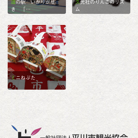
道の駅 いかりがせ
久光社のりんごのリズ
き 「…
ム
ミニねぷた