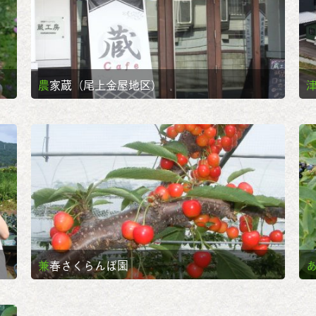
農家蔵（尾上金屋地区）
兼春さくらんぼ園