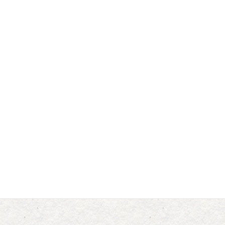
駐車場
タカシン柏木工場
マルジンサンアップル
食ラボひらかわ
平川市文化センター
お問合せ
平川市役所経済部商工観光課
TEL 0172-44₋1111(内線1455)