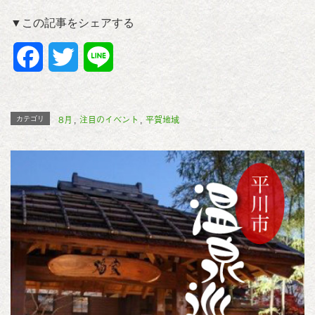
▼この記事をシェアする
F
T
L
a
w
i
c
i
n
8月
注目のイベント
平賀地域
カテゴリ
,
,
e
t
e
b
t
o
e
o
r
k