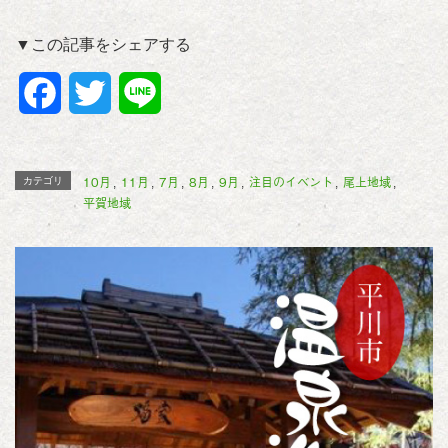
▼この記事をシェアする
F
T
L
a
w
i
c
i
n
10月
11月
7月
8月
9月
注目のイベント
尾上地域
カテゴリ
,
,
,
,
,
,
,
平賀地域
e
t
e
b
t
o
e
o
r
k