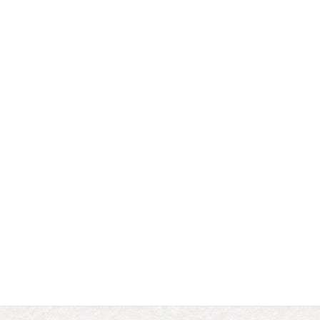
わのパス Wano Pass
謎解き探索時・・・
お得な１日乗車券『わのパス Wano Pass』をご利用下さい！
★弘南鉄道弘南線企画切符『わのパス Wano Pass』
弘南鉄道弘南線(弘前～黒石)一日乗車券に
弘南鉄道弘南線の沿線にある「盛美園（平川市）の入場券」「鳴海
酒造（黒石市）でのお猪口プレゼント」
平川市・田舎館村・黒石市内の２５協賛店での割引などの特典のつ
いたお得切符です！
下記をクリックするとご案内ページをご覧いただけます！
・・・詳細：
わのパス Wano Pass ～弘南鉄道弘南線企画切符