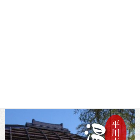
猿賀神社
猿賀神社七日堂大祭
▼この記事をシェアする
F
T
L
a
w
i
c
i
n
スポット
歴史・文化
尾上地域
カテゴリー
,
,
e
t
e
b
t
o
e