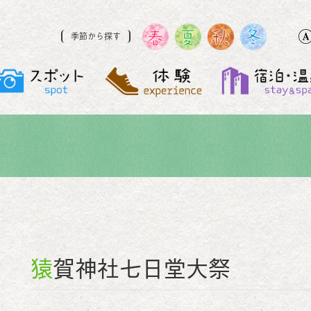
季節から探す
猿賀神社七日堂大祭