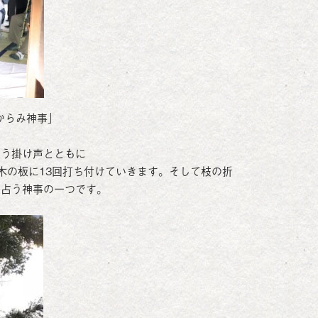
からみ神事」
いう掛け声とともに
木の板に13回打ち付けていきます。そして枝の折
を占う神事の一つです。