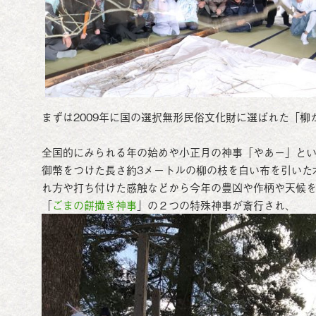
まずは2009年に国の選択無形民俗文化財に選ばれた「柳
全国的にみられる年の始めや小正月の神事「やあー」と
御幣をつけた長さ約3メートルの柳の枝を白い布を引いた
れ方や打ち付けた感触などから今年の豊凶や作柄や天候
「
ごまの餅撒き神事
」の２つの特殊神事が斎行され、