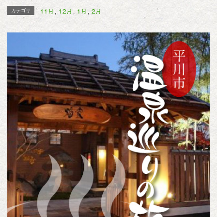
c
i
n
11月
12月
1月
2月
カテゴリ
,
,
,
e
t
e
b
t
o
e
o
r
k