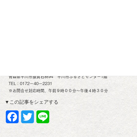
①秋のひらかわ部門
②冬のひらかわ部門
③ひらかわイルミネーション部門
入賞者には記念品をお送りします。
【発表】
令和3年3月中旬にHP・SNSで発表予定
【主催・お問合せ】
一般社団法人平川市観光協会
〒036－0242
青森県平川市猿賀石林94 平川市ふるさとセンター1階
TEL：0172－40－2231
※お問合せ対応時間、午前９時００分～午後４時３０分
▼この記事をシェアする
F
T
L
a
w
i