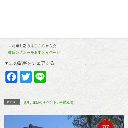
りの木の下で
』特製ドリンクと蔵工房（平川市金屋）の無添加米粉
パンのセットがつきます。
【申し込み・お問合せ】
①
Asobo！Hirakawaホームページ
②Eメール：asobo.hirakawa@gmail.com
↓お申し込みはこちらから☆
薔薇ンスボールお申込みページ
▼この記事をシェアする
F
T
L
a
w
i
c
i
n
6月
注目のイベント
平賀地域
カテゴリ
,
,
e
t
e
b
t