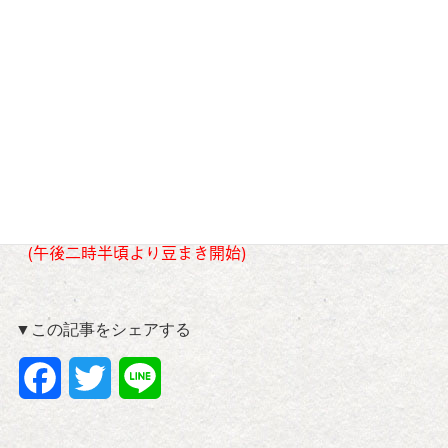
年男・年女
、
厄除男性
6１歳・42歳・25歳、
厄除女性
37歳・33歳・19歳
共に数え年
前日までにお申し込み下さい。
(猿賀神社社務所 0172-57-2016)
景品が当たる福豆も一緒にまきます
ので是非お越し下さい。
(午後二時半頃より豆まき開始)
▼この記事をシェアする
F
T
L
a
w
i