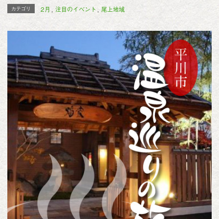
c
i
n
2月
注目のイベント
尾上地域
カテゴリ
,
,
e
t
e
b
t
o
e
o
r
k