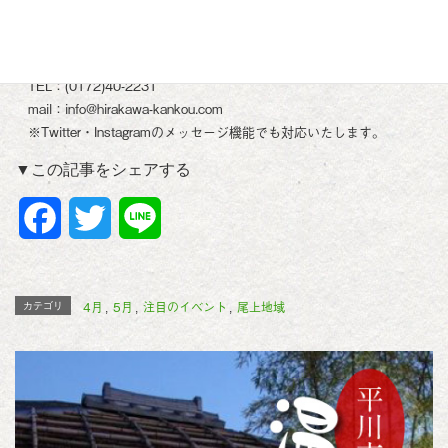
【お問合せ】
一般社団法人 平川市観光協会
〒036-0242 青森県平川市猿賀石林94 平川市ふるさとセンター1階
TEL：(0172)40-2231
mail：info@hirakawa-kankou.com
※Twitter・Instagramのメッセージ機能でも対応いたします。
▼この記事をシェアする
F
T
L
a
w
i
c
i
n
4月
5月
注目のイベント
尾上地域
カテゴリ
,
,
,
e
t
e
b
t
o
e