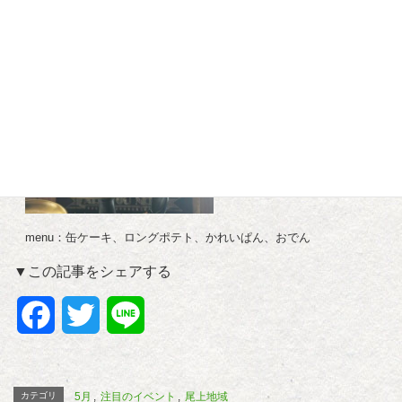
menu：缶ケーキ、ロングポテト、かれいぱん、おでん
▼この記事をシェアする
F
T
L
a
w
i
c
i
n
カテゴリ
5月
,
注目のイベント
,
尾上地域