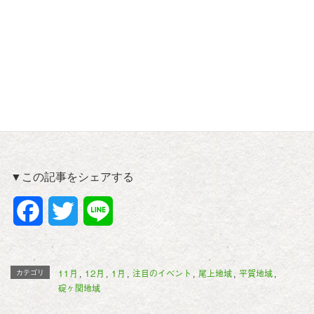
【平川はしご酒スタンプラリーサイト】
平川はしご酒｜スタンプラリー (hirakawa-hashigozake.com)
【主催】
平賀はしご酒まつり実行委員会、平川市商工会
【お問合せ】
平賀はしご酒まつり実行委員会事務局(平川市商工会内)
TEL ０１７２－４４－３０５５
▼この記事をシェアする
F
T
L
a
w
i
c
i
n
11月
12月
1月
注目のイベント
尾上地域
平賀地域
カテゴリ
,
,
,
,
,
,
碇ヶ関地域
e
t
e