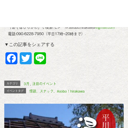
当日の思いつき入店OK
【お問い合わせ】 Asobo! Hirakawaホームページよりお申し込みく
ださい。
「あそぼひらかわ」で検索! Eメール:asobo.hirakawa
@gmail.com
電話:090-6228-7950（平日17時~20時まで）
▼この記事をシェアする
F
T
L
a
w
i
c
i
n
3月
注目のイベント
カテゴリ
,
怪談、スナック、Asobo！hirakawa
イベントタグ
e
t
e
b
t
o
e