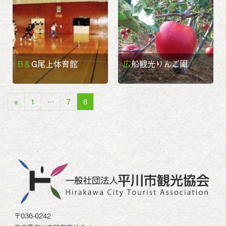
B＆G尾上体育館
広船観光りんご園
«
1
…
7
8
〒036-0242