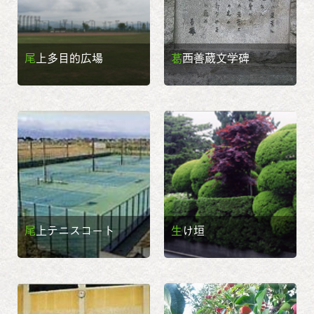
尾上多目的広場
葛西善蔵文学碑
尾上テニスコート
生け垣