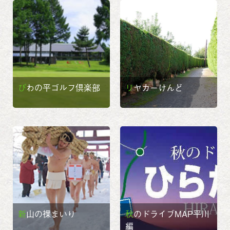
びわの平ゴルフ倶楽部
リヤカーけんど
新山の裸まいり
秋のドライブMAP平川
編