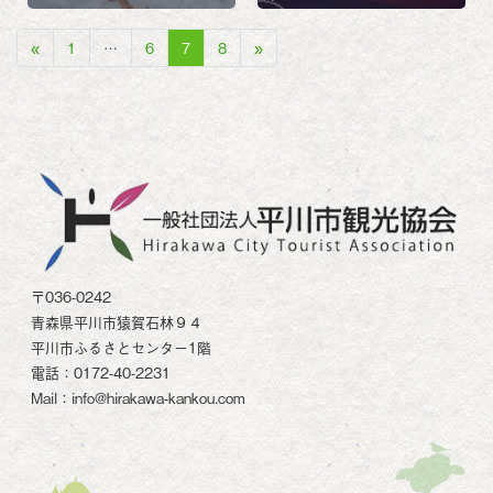
«
1
…
6
7
8
»
〒036-0242
青森県平川市猿賀石林９４
平川市ふるさとセンター1階
電話：0172-40-2231
Mail：info@hirakawa-kankou.com