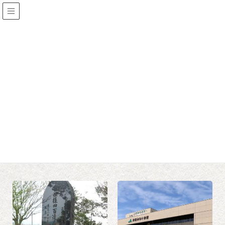
スポット
HOME
スポット
地域で絞り込む
尾上地域
平賀地域
碇ヶ関地域