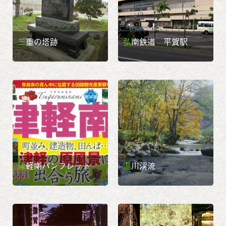
三重の塔跡
弘南鉄道 平賀駅
津軽南パンフレット
温川渓流