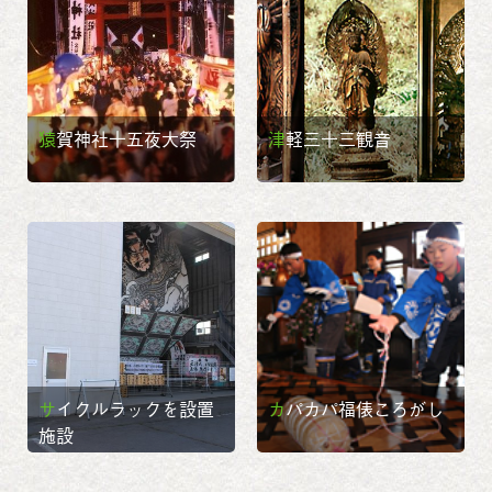
猿賀神社十五夜大祭
津軽三十三観音
サイクルラックを設置
カパカパ福俵ころがし
施設