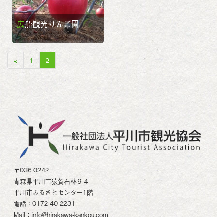
広船観光りんご園
«
1
2
〒036-0242
青森県平川市猿賀石林９４
平川市ふるさとセンター1階
電話：0172-40-2231
Mail：info@hirakawa-kankou.com