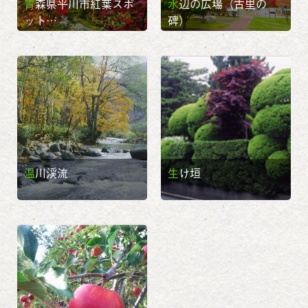
青森県平川市紅葉スポ
水辺の広場（古里の
ット…
碑）
温川渓流
生け垣