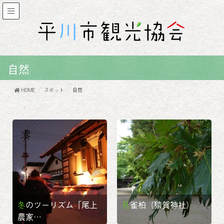
自然
HOME
スポット
自然
冬のツーリズム「尾上
孔雀柏（猿賀神社）
農家…