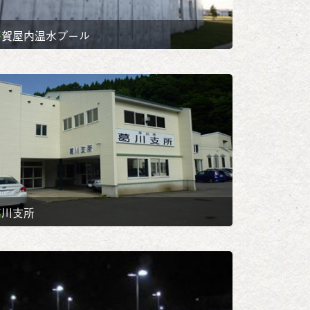
平賀屋内温水プール
葛川支所