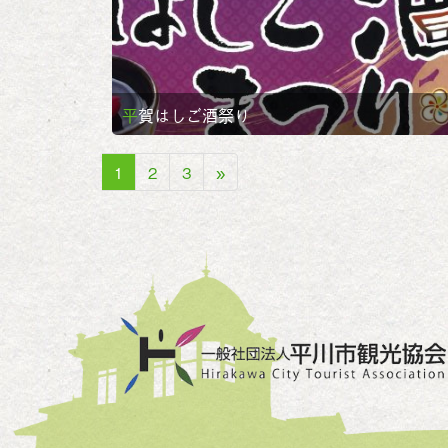
平賀はしご酒祭り
1
2
3
»