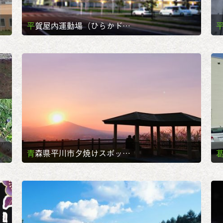
平賀屋内運動場（ひらかド…
青森県平川市夕焼けスポッ…