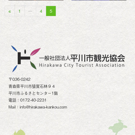
«
1
…
4
5
〒036-0242
青森県平川市猿賀石林９４
平川市ふるさとセンター1階
電話：0172-40-2231
Mail：info@hirakawa-kankou.com