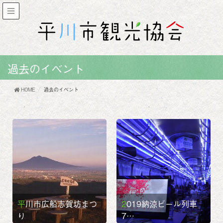
過去のイベント
HOME
過去のイベント
平川市広船志賀坊まつ
2019納涼ビール列車
り
7…