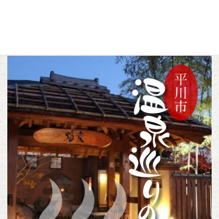
a
w
i
c
i
n
4月
過去のイベント
カテゴリー
,
e
t
e
b
t
o
e
o
r
k