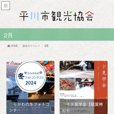
2月
HOME
過去のイベント
2月
ひらかわの冬フォトコ
ガイド見学会【猿賀神
ンテ…
社七…