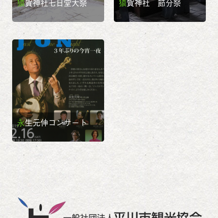
猿賀神社七日堂大祭
猿賀神社 節分祭
永生元伸コンサート