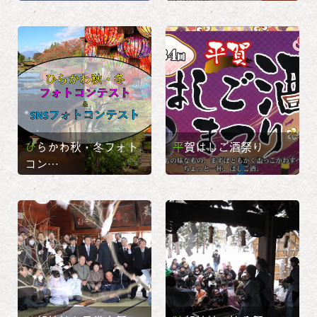
ひらかわ秋・冬フォト
平賀はしご酒祭り
コン…