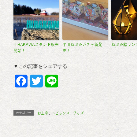
HIRAKAWAスタンド販売
平川ねぷたガチャ新発
ねぷた絵ラン
開始！
売！
▼この記事をシェアする
F
T
L
a
w
i
c
i
n
お土産
トピックス
グッズ
カテゴリー
,
,
e
t
e
b
t