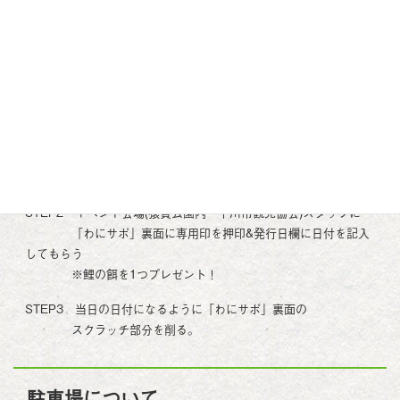
期間中は弘南鉄道に乗ってわにサポをご利用で
帰りの運賃が100円になるお得なキャンペーンを実施！
※鯉の餌も1つプレゼント！
【ご利用の流れ】
STEP1 弘南線に乗車し津軽尾上駅で下車する際に
電車内の運転席付近に設置の配布用ボックスから
わにサポを受け取る。
STEP2 イベント会場(猿賀公園内・平川市観光協会)スタッフに
「わにサポ」裏面に専用印を押印&発行日欄に日付を記入
してもらう
※鯉の餌を1つプレゼント！
STEP3 当日の日付になるように「わにサポ」裏面の
スクラッチ部分を削る。
駐車場について