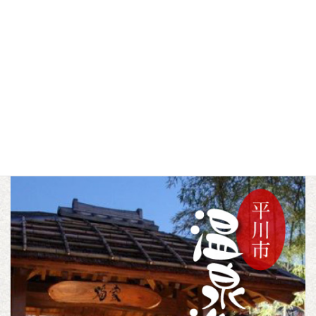
せ
▼この記事をシェアする
F
T
L
a
w
i
c
i
n
カテゴリー
トピックス
,
未分類
e
t
e
b
t
o
e
o
r
k