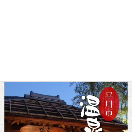
ショップin蓮の花まつ
り2026
▼この記事をシェアする
F
T
L
a
w
i
c
i
n
トピックス
カテゴリー
e
t
e
b
t
o
e
o
r
k