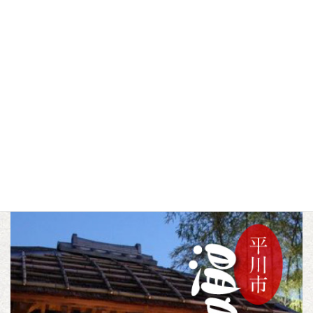
盛美園ライトアップ
猿夏ウォーターフェス
【11/1～11/2】
2026
▼この記事をシェアする
F
T
L
a
w
i
c
i
n
トピックス
カテゴリー
e
t
e
b
t
o
e
o
r