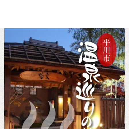
a
w
i
c
i
n
トピックス
カテゴリー
e
t
e
b
t
o
e
o
r
k