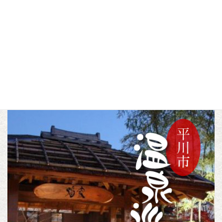
▼この記事をシェアする
F
T
L
a
w
i
c
i
n
4月
トピックス
未分類
カテゴリー
,
,
e
t
e
b
t
o
e
o
r
k