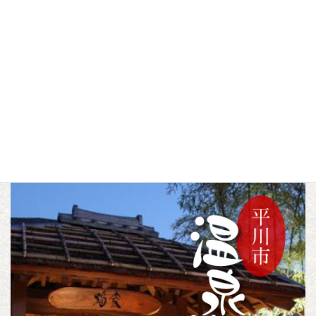
が訪問平川市定番スポ
ットをご紹介
▼この記事をシェアする
F
T
L
a
w
i
c
i
n
モデルコース
カテゴリー
e
t
e
b
t
o
e
o
r
k