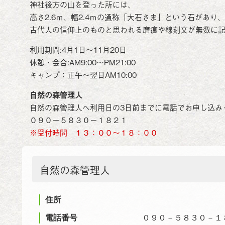
神社後方の山を登った所には、
高さ2.6ｍ、幅2.4ｍの通称「大石さま」という石があり、
古代人の信仰上のものと思われる磨痕や線刻文が無数に
利用期間:4月1日～11月20日
休憩・会合:AM9:00～PM21:00
キャンプ：正午～翌日AM10:00
自然の森管理人
自然の森管理人へ利用日の3日前までに電話でお申し込み
０９０－５８３０－１８２１
※受付時間 １３：００～１８：００
自然の森管理人
住所
電話番号
０９０－５８３０－１８２