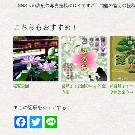
SNSへの表紙の写真投稿はＯＫですが、問題の答えの投
こちらもおすすめ！
猿賀公園
謎解きは公園の中で２ 謎
新謎解きイベ
の桜
きは公園の中
▼この記事をシェアする
F
T
L
a
w
i