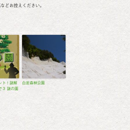
稿などお控えください。
ント！謎解
白岩森林公園
で３ 謎の園