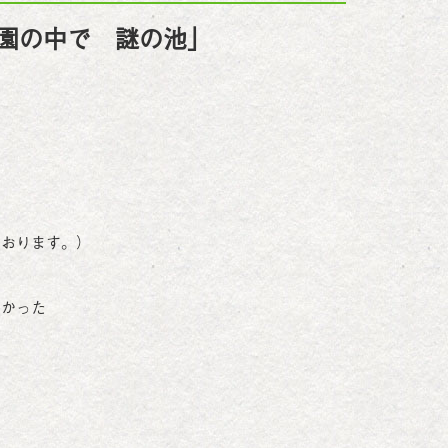
園の中で 謎の池」
ております。）
つかった