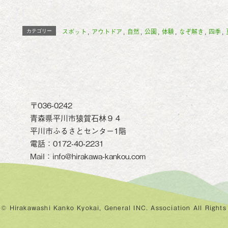
c
i
n
スポット
アウトドア
自然
公園
体験
なぞ解き
四季
カテゴリー
,
,
,
,
,
,
,
e
t
e
b
t
o
e
〒036-0242
o
r
青森県平川市猿賀石林９４
k
平川市ふるさとセンター1階
電話：0172-40-2231
Mail：info@hirakawa-kankou.com
 © Hirakawashi Kanko Kyokai, General INC. Association All Rights