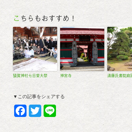
こちらもおすすめ！
猿賀神社七日堂大祭
神宮寺
清藤氏書院庭
▼この記事をシェアする
F
T
L
a
w
i