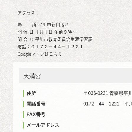
アクセス
場 所 平川市新山地区
開 催 日 １月１日 午前９時～
問 合 せ 平川市教育委員会生涯学習課
電話：０１７２－４４－１２２１
Googleマップはこちら
天満宮
住所
〒036-0231 青森県
電話番号
0172－44－1221
FAX番号
メールアドレス