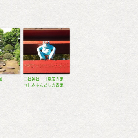
園
三社神社 「鳥居の鬼
コ」赤ふんどしの青鬼