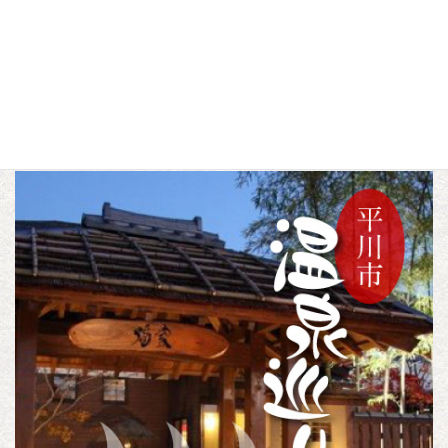
F
T
L
a
w
i
c
i
n
スポット
歴史・文化
施設
カテゴリー
,
,
e
t
e
b
t
o
e
o
r
k