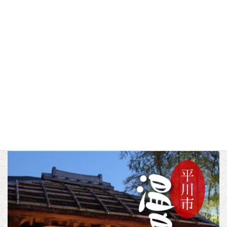
あすなろブルーベリー
農家民泊体験（グリー
農園
ンファーム農家蔵）
▼この記事をシェアする
F
T
L
a
w
i
c
i
n
アウトドア
自然
体験
収穫体験
カテゴリー
,
,
,
e
t
e
b
t
o
e
o
r