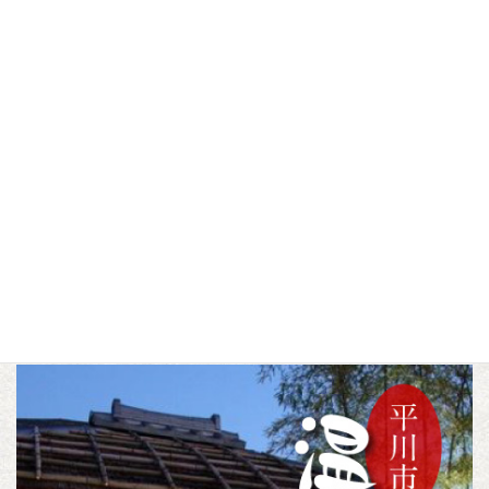
猿夏ウォーターフェス
平川ねぷたまつり2026
2026
▼この記事をシェアする
F
T
L
a
w
i
c
i
n
トピックス
カテゴリー
e
t
e
b
t
o
e