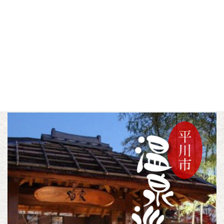
▼この記事をシェアする
F
T
L
a
w
i
c
i
n
トピックス
未分類
カテゴリー
,
e
t
e
b
t
o
e
o
r
k