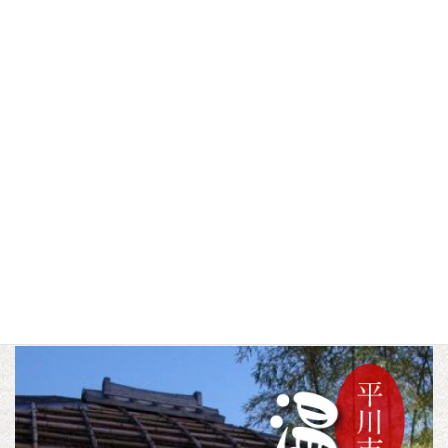
平川ねぷたガチャ新発
さくらスイーツマーケ
売！
ット～さるカフェ～
【5/5 平川さくらまつ
り】
▼この記事をシェアする
F
T
L
a
w
i
c
i
n
トピックス
未分類
カテゴリー
,
e
t
e
b
t
o
e