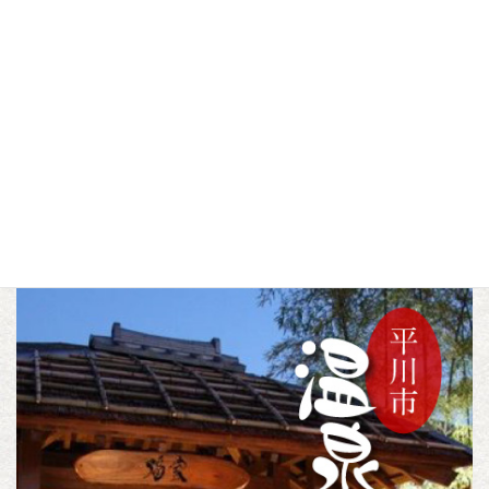
志賀坊森林公園
大石様
▼この記事をシェアする
F
T
L
a
w
i
c
i
n
歴史・文化
自然
公園
おすすめ
トピックス
カテゴリー
,
,
,
,
e
t
e
b
t
o
e
o
r
k