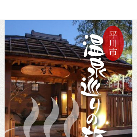
c
i
n
トピックス
カテゴリー
e
t
e
b
t
o
e
o
r
k