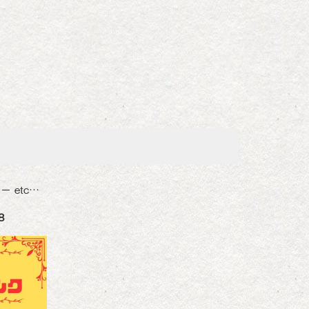
 etc…
8