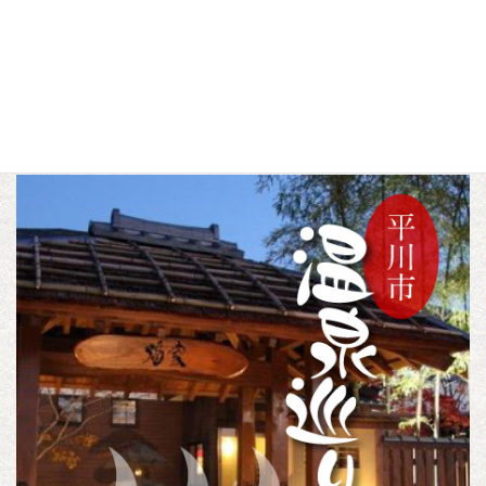
F
T
L
a
w
i
c
i
n
トピックス
カテゴリー
e
t
e
b
t
o
e
o
r
k