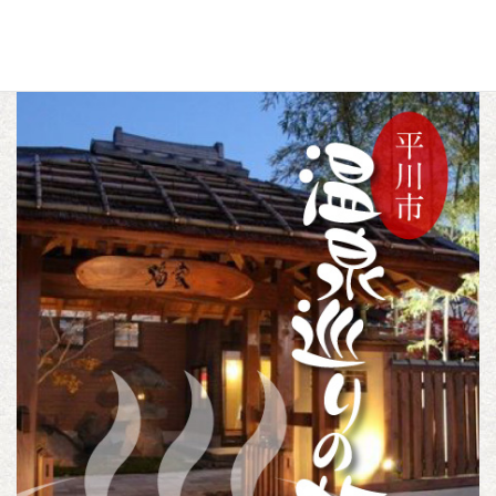
c
i
n
トピックス
カテゴリー
e
t
e
b
t
o
e
o
r
k