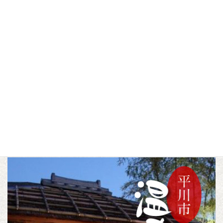
平川ねぷたまつり2026
平川ねぷたガチャ新発
売！
▼この記事をシェアする
F
T
L
a
w
i
c
i
n
トピックス
カテゴリー
e
t
e
b
t
o
e
o
r