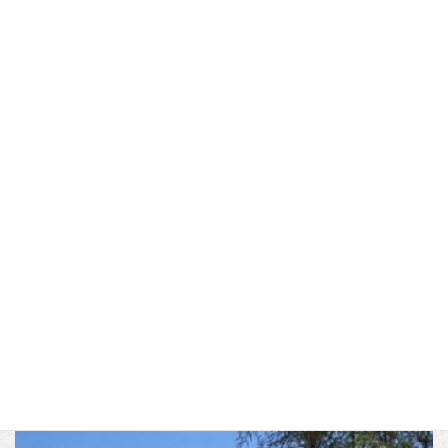
国指定名勝 「盛美園」
ひらかわ秋・冬フォト
コンテスト＆SNSフォ
トコンテスト入賞作品
決定
▼この記事をシェアする
F
T
L
a
w
i
c
i
n
おすすめ
トピックス
冬
秋
カテゴリー
,
,
,
e
t
e