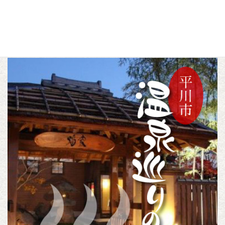
a
w
i
c
i
n
トピックス
カテゴリー
e
t
e
b
t
o
e
o
r
k