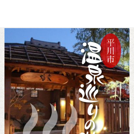
a
w
i
c
i
n
歴史・文化
パワースポット
未分類
カテゴリー
,
,
e
t
e
b
t
o
e
o
r
k