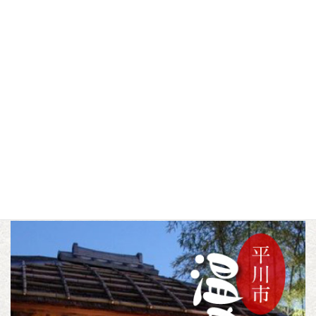
尾上武道館
尾上野球場
▼この記事をシェアする
F
T
L
a
w
i
c
i
n
施設
スポーツ
尾上地域
カテゴリー
,
,
e
t
e
b
t
o
e
o
r